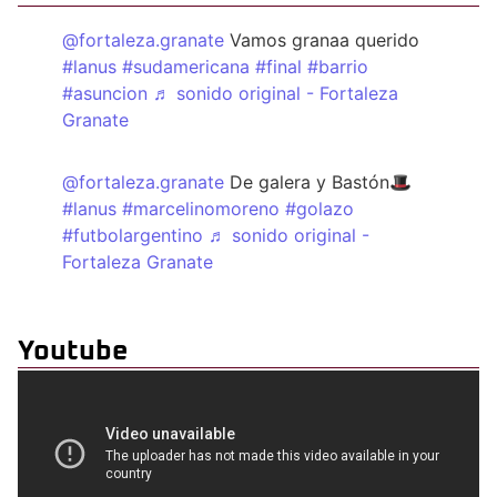
@fortaleza.granate
Vamos granaa querido
#lanus
#sudamericana
#final
#barrio
#asuncion
♬ sonido original - Fortaleza
Granate
@fortaleza.granate
De galera y Bastón🎩
#lanus
#marcelinomoreno
#golazo
#futbolargentino
♬ sonido original -
Fortaleza Granate
Youtube