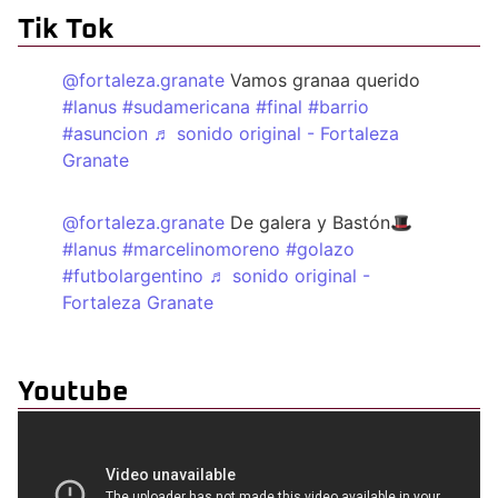
Tik Tok
@fortaleza.granate
Vamos granaa querido
#lanus
#sudamericana
#final
#barrio
#asuncion
♬ sonido original - Fortaleza
Granate
@fortaleza.granate
De galera y Bastón🎩
#lanus
#marcelinomoreno
#golazo
#futbolargentino
♬ sonido original -
Fortaleza Granate
Youtube