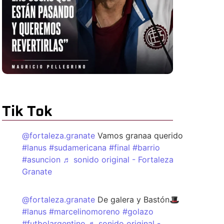
Tik Tok
@fortaleza.granate
Vamos granaa querido
#lanus
#sudamericana
#final
#barrio
#asuncion
♬ sonido original - Fortaleza
Granate
@fortaleza.granate
De galera y Bastón🎩
#lanus
#marcelinomoreno
#golazo
#futbolargentino
♬ sonido original -