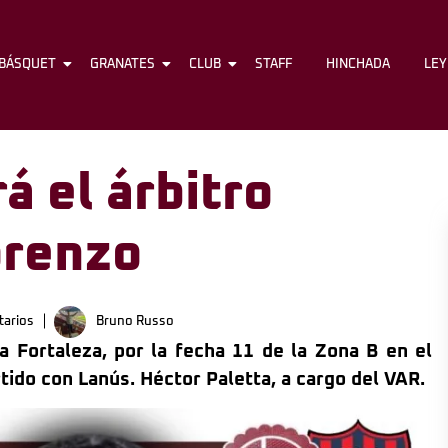
BÁSQUET
FÚTBOL
GRANATES
BÁSQUET
CLUB
GRANATES
STAFF
CLUB
HINCHADA
STAFF
LE
á el árbitro
orenzo
arios
Bruno Russo
a Fortaleza, por la fecha 11 de la Zona B en el
ido con Lanús. Héctor Paletta, a cargo del VAR.