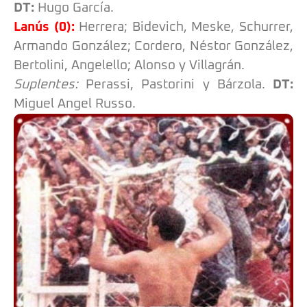
DT:
Hugo García.
Lanús (0):
Herrera; Bidevich, Meske, Schurrer,
Armando González; Cordero, Néstor González,
Bertolini, Angelello; Alonso y Villagrán.
Suplentes:
Perassi, Pastorini y Bárzola.
DT:
Miguel Angel Russo.