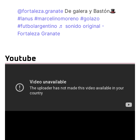
@fortaleza.granate
De galera y Bastón🎩
#lanus
#marcelinomoreno
#golazo
#futbolargentino
♬ sonido original -
Fortaleza Granate
Youtube