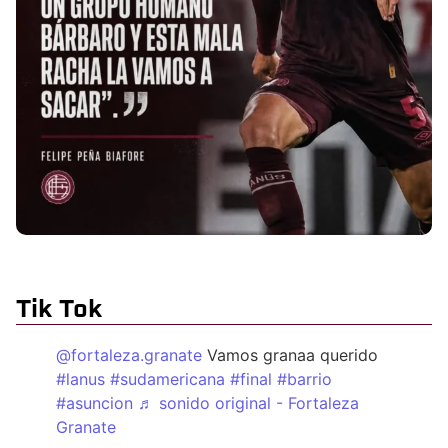
Tik Tok
@fortaleza.granate
Vamos granaa querido
#lanus
#sudamericana
#final
#barrio
#asuncion
♬ sonido original - Fortaleza
Granate