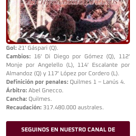
Gol:
21′ Gáspari (Q).
Cambios:
16′ Di Diego por Gómez (Q), 112′
Monje por Angelello (L), 114′ Escalante por
Almandoz (Q) y 117′ López por Cordero (L).
Definición por penales:
Quilmes 1 – Lanús 4.
Árbitro:
Abel Gnecco.
Cancha:
Quilmes.
Recaudación:
317.480.000 australes.
SEGUINOS EN NUESTRO CANAL DE