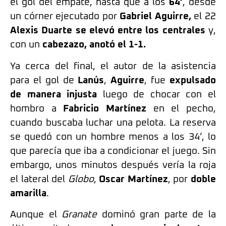
el gol del empate, hasta que a los
64’
, desde
un córner ejecutado por
Gabriel Aguirre,
el 22
Alexis Duarte se elevó entre los centrales
y,
con un
cabezazo, anotó el 1-1.
Ya cerca del final, el autor de la asistencia
para el gol de
Lanús
,
Aguirre
, fue
expulsado
de manera injusta
luego de chocar con el
hombro a
Fabricio Martínez
en el pecho,
cuando buscaba luchar una pelota. La reserva
se quedó con un hombre menos a los 34’, lo
que parecía que iba a condicionar el juego. Sin
embargo, unos minutos después vería la roja
el lateral del
Globo
,
Oscar Martínez
, por
doble
amarilla
.
Aunque el
Granate
dominó gran parte de la