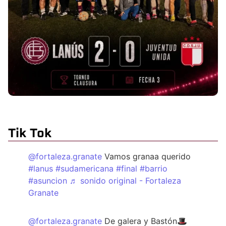
Tik Tok
@fortaleza.granate
Vamos granaa querido
#lanus
#sudamericana
#final
#barrio
#asuncion
♬ sonido original - Fortaleza
Granate
@fortaleza.granate
De galera y Bastón🎩