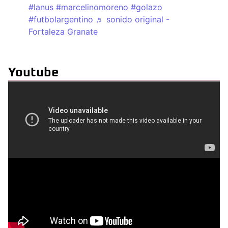
#lanus
#marcelinomoreno
#golazo
#futbolargentino
♬ sonido original -
Fortaleza Granate
Youtube