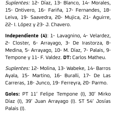
Suplentes:
12- Díaz, 13- Blanco, 14- Morales,
15- Ontivero, 16- Fariña, 17- Fernandes, 18-
Leiva, 19- Saavedra, 20- Mujica, 21- Aguirre,
22- I. López y 23- J. Chavero.
Independiente (4)
: 1- Lavagnino, 4- Velardez,
2- Closter, 6- Arrayago, 3- De Irastorza, 8-
Medina, 5- Arrayago, 10- M. Díaz, 7- Palais, 9-
Tempone y 11- F. Valdez.
DT:
Carlos Matheu.
Suplentes:
12- Molina, 13- Wabeke, 14- Barros
Ayala, 15- Martino, 16- Buralli, 17- De Las
Carreras, 18- Junco, 19- Ferreyra, 20- Parmo.
Goles:
PT 11’ Felipe Tempone (I), 30’ Mirko
Díaz (I), 39’ Juan Arrayago (I). ST 54’ Josías
Palais (I).