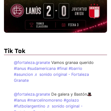
Tik Tok
@fortaleza.granate
Vamos granaa querido
#lanus
#sudamericana
#final
#barrio
#asuncion
♬ sonido original - Fortaleza
Granate
@fortaleza.granate
De galera y Bastón🎩
#lanus
#marcelinomoreno
#golazo
#futbolargentino
♬ sonido original -