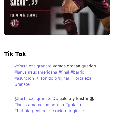
Tik Tok
@fortaleza.granate
Vamos granaa querido
#lanus
#sudamericana
#final
#barrio
#asuncion
♬ sonido original - Fortaleza
Granate
@fortaleza.granate
De galera y Bastón🎩
#lanus
#marcelinomoreno
#golazo
#futbolargentino
♬ sonido original -