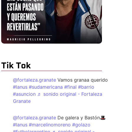
Tik Tok
@fortaleza.granate
Vamos granaa querido
#lanus
#sudamericana
#final
#barrio
#asuncion
♬ sonido original - Fortaleza
Granate
@fortaleza.granate
De galera y Bastón🎩
#lanus
#marcelinomoreno
#golazo
#futbolargentino
♬ sonido original -