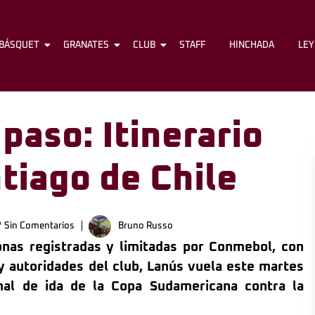
BÁSQUET
FÚTBOL
GRANATES
BÁSQUET
CLUB
GRANATES
STAFF
CLUB
HINCHADA
STAFF
LE
 paso: Itinerario
ntiago de Chile
Sin Comentarios
Bruno Russo
onas registradas y limitadas por Conmebol, con
 y autoridades del club, Lanús vuela este martes
inal de ida de la Copa Sudamericana contra la