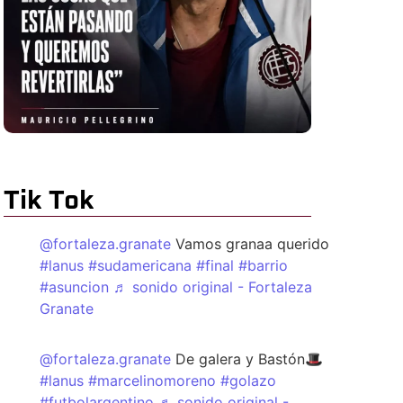
Tik Tok
@fortaleza.granate
Vamos granaa querido
#lanus
#sudamericana
#final
#barrio
#asuncion
♬ sonido original - Fortaleza
Granate
@fortaleza.granate
De galera y Bastón🎩
#lanus
#marcelinomoreno
#golazo
#futbolargentino
♬ sonido original -