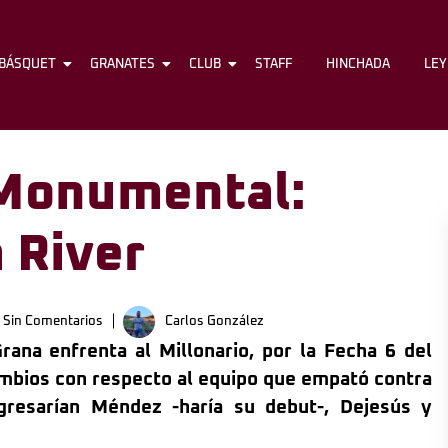
BÁSQUET
FÚTBOL
GRANATES
BÁSQUET
CLUB
GRANATES
STAFF
CLUB
HINCHADA
STAFF
LE
 Monumental:
a River
Sin Comentarios
Carlos González
rana enfrenta al Millonario, por la Fecha 6 del
mbios con respecto al equipo que empató contra
ngresarían Méndez -haría su debut-, Dejesús y