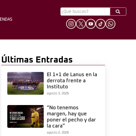
YENDAS
HINCHADA
LEYENDAS
Últimas Entradas
El 1×1 de Lanus en la
derrota frente a
Instituto
agosto 3, 2026
“No tenemos
margen, hay que
poner el pecho y dar
la cara”
agosto 2, 2026