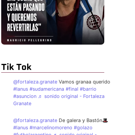
Tik Tok
@fortaleza.granate
Vamos granaa querido
#lanus
#sudamericana
#final
#barrio
#asuncion
♬ sonido original - Fortaleza
Granate
@fortaleza.granate
De galera y Bastón🎩
#lanus
#marcelinomoreno
#golazo
#futbolargentino
♬ sonido original -