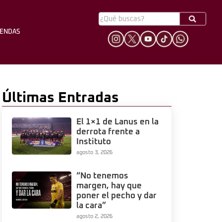
YENDAS
HINCHADA
LEYENDAS
Últimas Entradas
El 1×1 de Lanus en la
derrota frente a
Instituto
agosto 3, 2026
“No tenemos
margen, hay que
poner el pecho y dar
la cara”
agosto 2, 2026