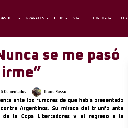
BÁSQUET
FÚTBOL
GRANATES
BÁSQUET
CLUB
GRANATES
STAFF
CLUB
HINCHADA
STAFF
LE
“Nunca se me pasó
 irme”
6 Comentarios
Bruno Russo
dente ante los rumores de que había presentado
 contra Argentinos. Su mirada del triunfo ante
n de la Copa Libertadores y el regreso a la