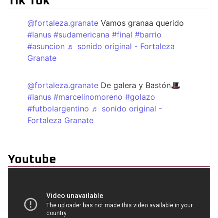
Tik Tok
@fortaleza.granate
Vamos granaa querido
#lanus
#sudamericana
#final
#barrio
#asuncion
♬ sonido original - Fortaleza
Granate
@fortaleza.granate
De galera y Bastón🎩
#lanus
#marcelinomoreno
#golazo
#futbolargentino
♬ sonido original -
Fortaleza Granate
Youtube