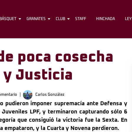
BÁSQUET
FÚTBOL
GRANATES
BÁSQUET
CLUB
GRANATES
STAFF
CLUB
HINCHADA
STAFF
LE
 de poca cosecha
y Justicia
omentario
Carlos González
 no pudieron imponer supremacía ante Defensa y
o Juveniles LPF, y terminaron capturando sólo 6
goría que consiguió la victoria fue la Sexta. En
va empataron, y la Cuarta y Novena perdieron.