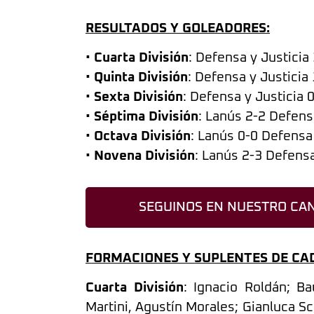
RESULTADOS Y GOLEADORES:
•
Cuarta División
: Defensa y Justicia
•
Quinta División
: Defensa y Justicia
•
Sexta División
: Defensa y Justicia 
•
Séptima División
: Lanús 2-2 Defens
•
Octava División
: Lanús 0-0 Defensa 
•
Novena División
: Lanús 2-3 Defensa 
SEGUINOS EN NUESTRO CAN
FORMACIONES Y SUPLENTES DE CA
Cuarta División
: Ignacio Roldán; Ba
Martini, Agustín Morales; Gianluca S