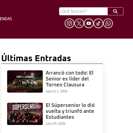
YENDAS
HINCHADA
LEYENDAS
Últimas Entradas
Arrancó con todo: El
Senior es líder del
Torneo Clausura
agosto 1, 2026
El Súpersenior lo dió
vuelta y triunfó ante
Estudiantes
julio 29, 2026