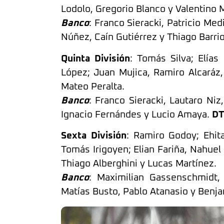
Lodolo, Gregorio Blanco y Valentino 
Banco
: Franco Sieracki, Patricio Me
Núñez, Caín Gutiérrez y Thiago Barri
Quinta División
: Tomás Silva; Elías
López; Juan Mujica, Ramiro Alcaráz,
Mateo Peralta.
Banco
: Franco Sieracki, Lautaro Niz
Ignacio Fernándes y Lucio Amaya.
D
Sexta División
: Ramiro Godoy; Ehit
Tomás Irigoyen; Elian Fariña, Nahuel
Thiago Alberghini y Lucas Martínez.
Banco
: Maximilian Gassenschmidt,
Matías Busto, Pablo Atanasio y Benj