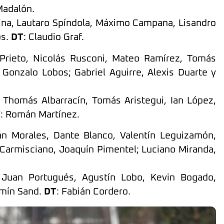
Madalón.
dina, Lautaro Spíndola, Máximo Campana, Lisandro
os.
DT
: Claudio Graf.
 Prieto, Nicolás Rusconi, Mateo Ramírez, Tomás
 Gonzalo Lobos; Gabriel Aguirre, Alexis Duarte y
, Thomás Albarracín, Tomás Aristegui, Ian López,
T
: Román Martínez.
an Morales, Dante Blanco, Valentín Leguizamón,
 Carmisciano, Joaquín Pimentel; Luciano Miranda,
 Juan Portugués, Agustín Lobo, Kevin Bogado,
amín Sand.
DT
: Fabián Cordero.