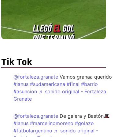
Tik Tok
@fortaleza.granate
Vamos granaa querido
#lanus
#sudamericana
#final
#barrio
#asuncion
♬ sonido original - Fortaleza
Granate
@fortaleza.granate
De galera y Bastón🎩
#lanus
#marcelinomoreno
#golazo
#futbolargentino
♬ sonido original -