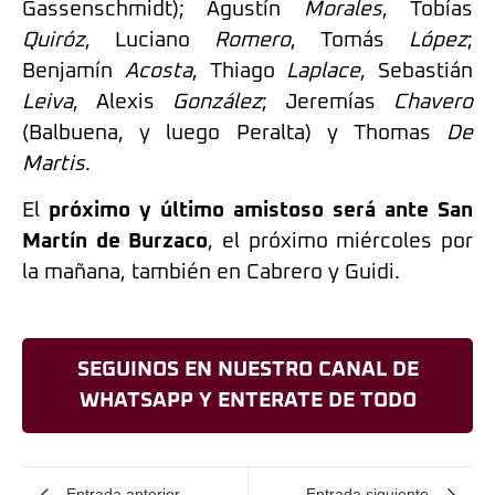
Gassenschmidt); Agustín
Morales
, Tobías
Quiróz
, Luciano
Romero
, Tomás
López
;
Benjamín
Acosta
, Thiago
Laplace
, Sebastián
Leiva
, Alexis
González
; Jeremías
Chavero
(Balbuena, y luego Peralta) y Thomas
De
Martis
.
El
próximo y último amistoso será ante San
Martín de Burzaco
, el próximo miércoles por
la mañana, también en Cabrero y Guidi.
SEGUINOS EN NUESTRO CANAL DE
WHATSAPP Y ENTERATE DE TODO
Entrada anterior
Entrada siguiente