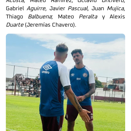
Acosta
, Mateo
Ramírez
, Octavio
Ontivero
;
Gabriel
Aguirre
, Javier
Pascual
, Juan
Mujica
,
Thiago
Balbuena
; Mateo
Peralta
y Alexis
Duarte
(Jeremías Chavero).