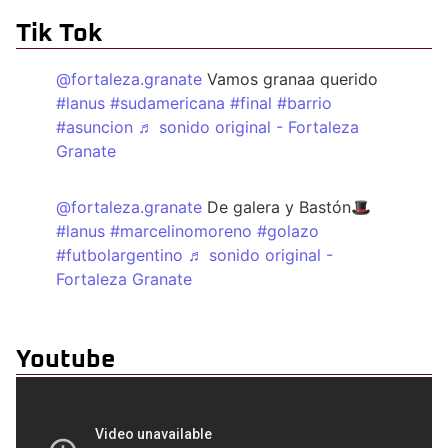
Tik Tok
@fortaleza.granate
Vamos granaa querido
#lanus
#sudamericana
#final
#barrio
#asuncion
♬ sonido original - Fortaleza
Granate
@fortaleza.granate
De galera y Bastón🎩
#lanus
#marcelinomoreno
#golazo
#futbolargentino
♬ sonido original -
Fortaleza Granate
Youtube