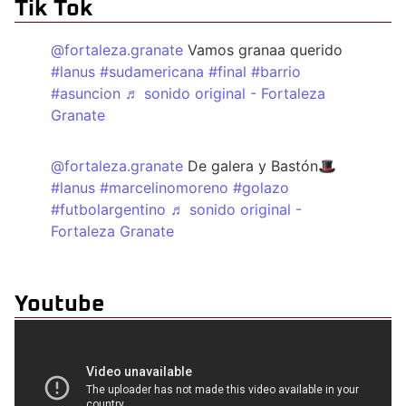
Tik Tok
@fortaleza.granate
Vamos granaa querido
#lanus
#sudamericana
#final
#barrio
#asuncion
♬ sonido original - Fortaleza
Granate
@fortaleza.granate
De galera y Bastón🎩
#lanus
#marcelinomoreno
#golazo
#futbolargentino
♬ sonido original -
Fortaleza Granate
Youtube