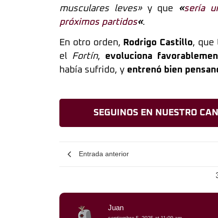
musculares leves»
y que
«
sería u
próximos partidos
«
.
En otro orden,
Rodrigo Castillo
, que
el
Fortín
,
evoluciona favorablemen
había sufrido, y
entrenó bien pensand
SEGUINOS EN NUESTRO CAN
Entrada anterior
Juan
septiembre 5, 2025 at 11:09 am