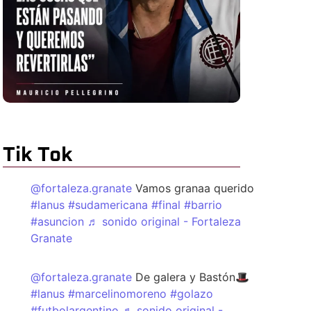
Tik Tok
@fortaleza.granate
Vamos granaa querido
#lanus
#sudamericana
#final
#barrio
#asuncion
♬ sonido original - Fortaleza
Granate
@fortaleza.granate
De galera y Bastón🎩
#lanus
#marcelinomoreno
#golazo
#futbolargentino
♬ sonido original -