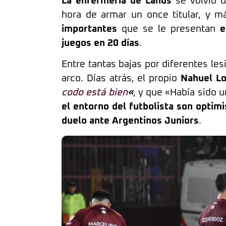
La enfermería de Lanús
se volvió u
hora de armar un once titular, y 
importantes
que se le presentan
e
juegos en 20 días
.
Entre tantas bajas por diferentes les
arco. Días atrás, el propio
Nahuel Lo
codo está bien
«
, y que «Había sido 
el entorno del futbolista son optimi
duelo ante Argentinos Juniors
.