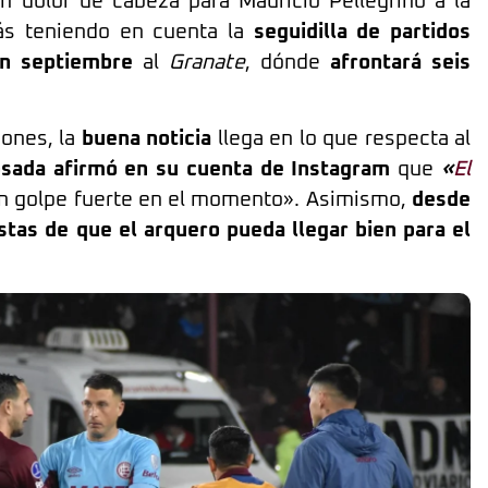
n dolor de cabeza para Mauricio Pellegrino a la
más teniendo en cuenta la
seguidilla de partidos
n septiembre
al
Granate
, dónde
afrontará seis
iones, la
buena noticia
llega en lo que respecta al
sada afirmó en su cuenta de Instagram
que
«
El
un golpe fuerte en el momento». Asimismo,
desde
stas de que el arquero pueda llegar bien para el