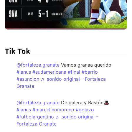
Tik Tok
@fortaleza.granate
Vamos granaa querido
#lanus
#sudamericana
#final
#barrio
#asuncion
♬ sonido original - Fortaleza
Granate
@fortaleza.granate
De galera y Bastón🎩
#lanus
#marcelinomoreno
#golazo
#futbolargentino
♬ sonido original -
Fortaleza Granate