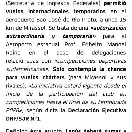
(Secretaría de Ingresos Federales)
permitió
vuelos internacionales temporarios
en el
aeropuerto São José do Rio Preto, a unos 15
km de Mirassol. Se trata de una
«autorización
extraordinaria y temporaria»
para el
Aeroporto estadual Prof. Eribelto Manoel
Reino en el caso de delegaciones
relacionadas con
«competiciones deportivas
sudamericanas»
.
Sólo contempla la chance
para vuelos chárters
(para Mirassol y sus
rivales).
«La iniciativa estará vigente desde el
inicio de la participación del club en
competiciones hasta el final de su temporada
2026»
, según dicta la
Declaración Ejecutiva
DRF/SJR N°1
.
Definido éste asunto,
Lanús deberá sumar
a