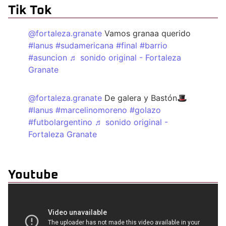
Tik Tok
@fortaleza.granate
Vamos granaa querido
#lanus
#sudamericana
#final
#barrio
#asuncion
♬ sonido original - Fortaleza
Granate
@fortaleza.granate
De galera y Bastón🎩
#lanus
#marcelinomoreno
#golazo
#futbolargentino
♬ sonido original -
Fortaleza Granate
Youtube