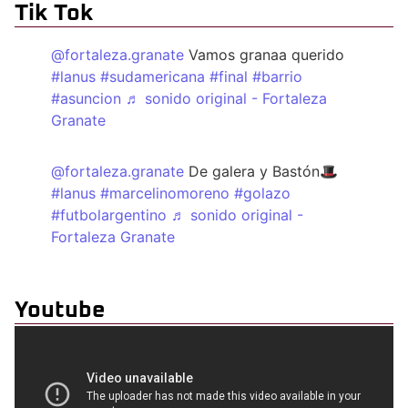
Tik Tok
@fortaleza.granate
Vamos granaa querido
#lanus
#sudamericana
#final
#barrio
#asuncion
♬ sonido original - Fortaleza
Granate
@fortaleza.granate
De galera y Bastón🎩
#lanus
#marcelinomoreno
#golazo
#futbolargentino
♬ sonido original -
Fortaleza Granate
Youtube