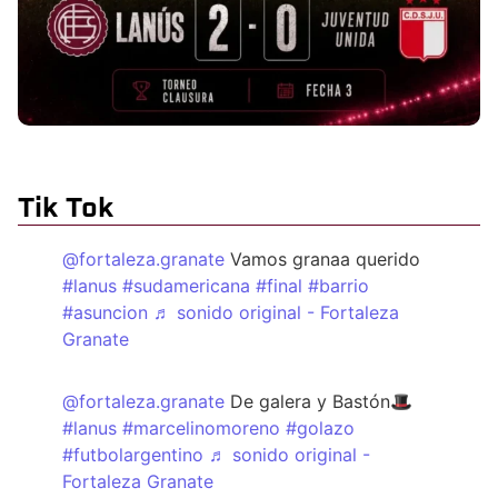
Tik Tok
@fortaleza.granate
Vamos granaa querido
#lanus
#sudamericana
#final
#barrio
#asuncion
♬ sonido original - Fortaleza
Granate
@fortaleza.granate
De galera y Bastón🎩
#lanus
#marcelinomoreno
#golazo
#futbolargentino
♬ sonido original -
Fortaleza Granate