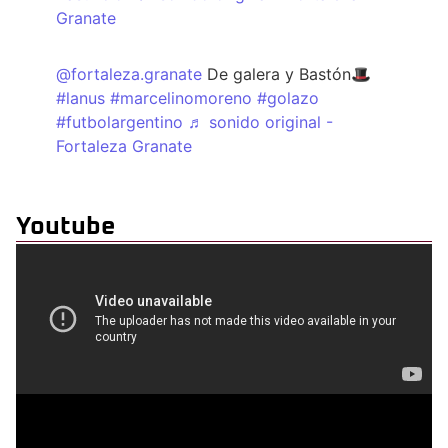
Granate
@fortaleza.granate
De galera y Bastón🎩
#lanus
#marcelinomoreno
#golazo
#futbolargentino
♬ sonido original -
Fortaleza Granate
Youtube