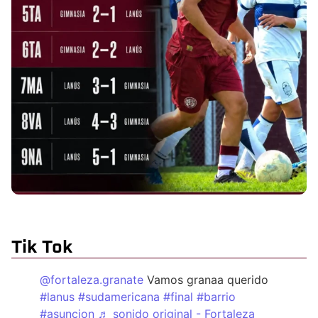
Tik Tok
@fortaleza.granate
Vamos granaa querido
#lanus
#sudamericana
#final
#barrio
#asuncion
♬ sonido original - Fortaleza