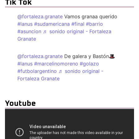
Tik Tok
@fortaleza.granate
Vamos granaa querido
#lanus
#sudamericana
#final
#barrio
#asuncion
♬ sonido original - Fortaleza
Granate
@fortaleza.granate
De galera y Bastón🎩
#lanus
#marcelinomoreno
#golazo
#futbolargentino
♬ sonido original -
Fortaleza Granate
Youtube