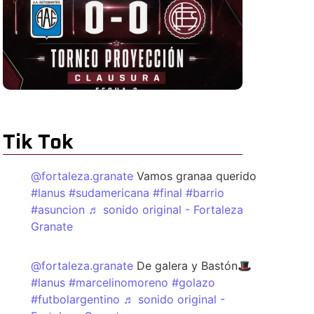
Tik Tok
@fortaleza.granate
Vamos granaa querido
#lanus
#sudamericana
#final
#barrio
#asuncion
♬ sonido original - Fortaleza
Granate
@fortaleza.granate
De galera y Bastón🎩
#lanus
#marcelinomoreno
#golazo
#futbolargentino
♬ sonido original -