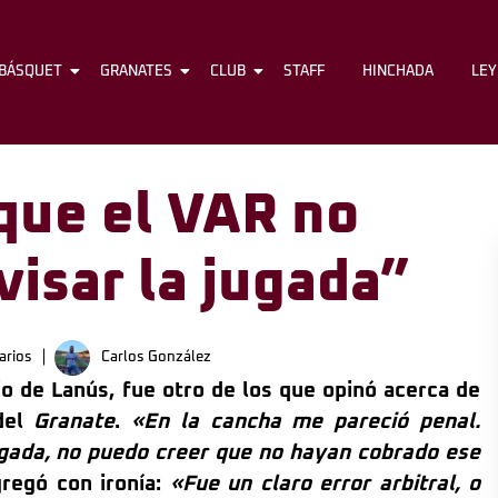
BÁSQUET
FÚTBOL
GRANATES
BÁSQUET
CLUB
GRANATES
STAFF
CLUB
HINCHADA
STAFF
LE
que el VAR no
visar la jugada”
arios
Carlos González
o de Lanús, fue otro de los que opinó acerca de
 del
Granate
.
«En la cancha me pareció penal.
ugada, no puedo creer que no hayan cobrado ese
regó con ironía:
«Fue un claro error arbitral, o