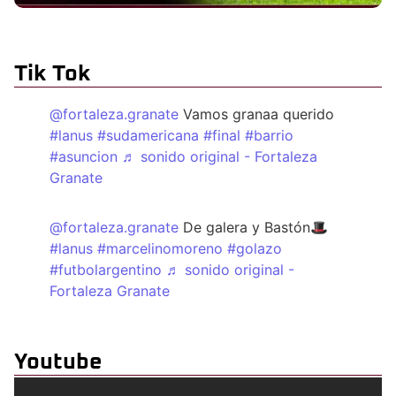
Tik Tok
@fortaleza.granate
Vamos granaa querido
#lanus
#sudamericana
#final
#barrio
#asuncion
♬ sonido original - Fortaleza
Granate
@fortaleza.granate
De galera y Bastón🎩
#lanus
#marcelinomoreno
#golazo
#futbolargentino
♬ sonido original -
Fortaleza Granate
Youtube