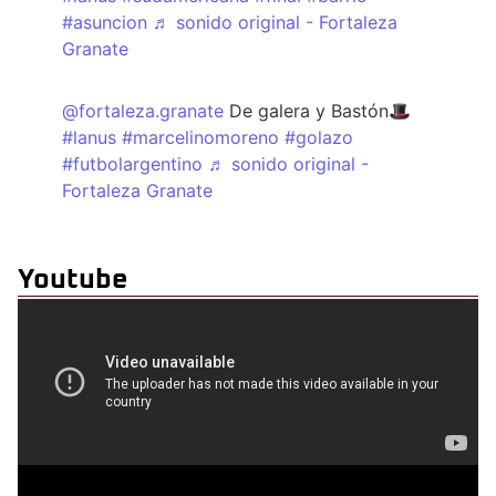
#asuncion
♬ sonido original - Fortaleza
Granate
@fortaleza.granate
De galera y Bastón🎩
#lanus
#marcelinomoreno
#golazo
#futbolargentino
♬ sonido original -
Fortaleza Granate
Youtube