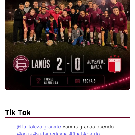
Tik Tok
@fortaleza.granate
Vamos granaa querido
#lanus
#sudamericana
#final
#barrio