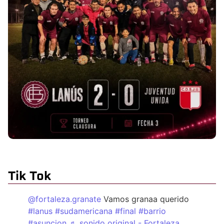
Tik Tok
@fortaleza.granate
Vamos granaa querido
#lanus
#sudamericana
#final
#barrio
#asuncion
♬ sonido original - Fortaleza