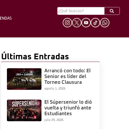
YENDAS
HINCHADA
LEYENDAS
Últimas Entradas
Arrancó con todo: El
Senior es líder del
Torneo Clausura
agosto 1, 2026
El Súpersenior lo dió
vuelta y triunfó ante
Estudiantes
julio 29, 2026