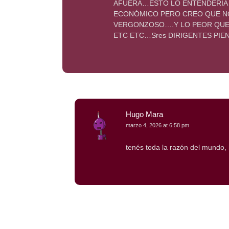
AFUERA…ESTO LO ENTENDERIA 
ECONÓMICO PERO CREO QUE NO
VERGONZOSO….Y LO PEOR QUE 
ETC ETC…Sres DIRIGENTES PIE
Hugo Mara
marzo 4, 2026 at 6:58 pm
tenés toda la razón del mundo, 