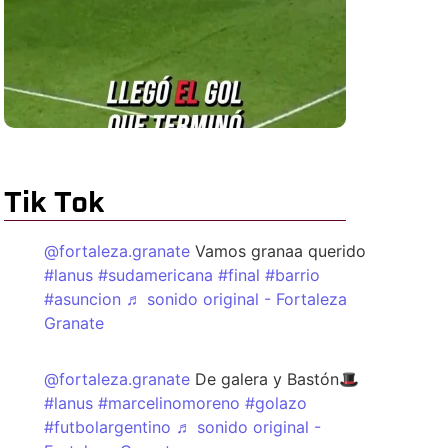
Tik Tok
@fortaleza.granate
Vamos granaa querido
#lanus
#sudamericana
#final
#barrio
#asuncion
♬ sonido original - Fortaleza
Granate
@fortaleza.granate
De galera y Bastón🎩
#lanus
#marcelinomoreno
#golazo
#futbolargentino
♬ sonido original -