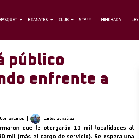
BÁSQUET
FÚTBOL
GRANATES
BÁSQUET
CLUB
GRANATES
STAFF
CLUB
HINCHADA
STAFF
LE
á público
ndo enfrente a
 Comentarios
Carlos González
irmaron que le otorgarán 10 mil localidades al
90 mil (más el cargo de servicio). Se espera una