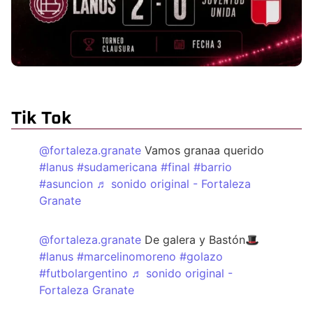
Tik Tok
@fortaleza.granate
Vamos granaa querido
#lanus
#sudamericana
#final
#barrio
#asuncion
♬ sonido original - Fortaleza
Granate
@fortaleza.granate
De galera y Bastón🎩
#lanus
#marcelinomoreno
#golazo
#futbolargentino
♬ sonido original -
Fortaleza Granate