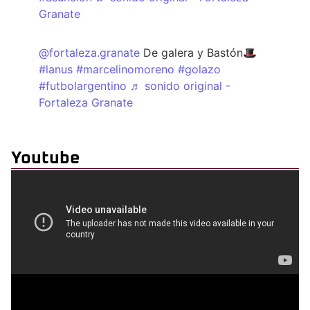
Granate
@fortaleza.granate
De galera y Bastón🎩
#lanus
#marcelinomoreno
#golazo
#futbolargentino
♬ sonido original -
Fortaleza Granate
Youtube