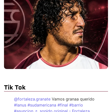
Tik Tok
@fortaleza.granate
Vamos granaa querido
#lanus
#sudamericana
#final
#barrio
#asuncion
♬ sonido original - Fortaleza