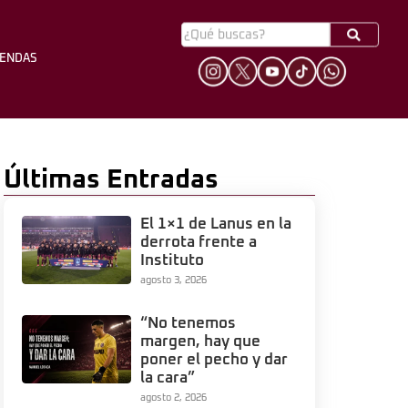
YENDAS
HINCHADA
LEYENDAS
Últimas Entradas
El 1×1 de Lanus en la
derrota frente a
Instituto
agosto 3, 2026
“No tenemos
margen, hay que
poner el pecho y dar
la cara”
agosto 2, 2026