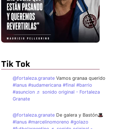
Tik Tok
@fortaleza.granate
Vamos granaa querido
#lanus
#sudamericana
#final
#barrio
#asuncion
♬ sonido original - Fortaleza
Granate
@fortaleza.granate
De galera y Bastón🎩
#lanus
#marcelinomoreno
#golazo
#futbolargentino
♬ sonido original -