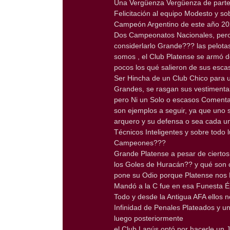
Una Vergüenza Vergüenza de parte 
Felicitación al equipo Modesto y s
Campeón Argentino de este año 20
Dos Campeonatos Nacionales, pero
considerlarlo Grande??? las pelota
somos , el Club Platense se armó d
pocos los qué salieron de sus escas
Ser Hincha de un Club Chico para u
Grandes, se rasgan sus vestimenta
pero Ni un Solo o escasos Comenta
son ejemplos a seguir, ya que uno 
arquero y su defensa o sea cada un
Técnicos Inteligentes y sobre todo 
Campeones???
Grande Platense a pesar de ciertos
los Goles de Huracán?? y qué son 
pone su Odio porque Platense nos 
Mandó a la C fue en esa Funesta Ép
Todo y desde la Antigua AFA ellos
Infinidad de Penales Plateados y un
luego posteriormente
el Club Lanús optó por hacerle un J