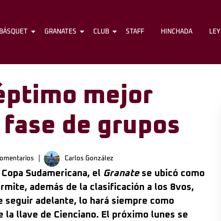
BÁSQUET
FÚTBOL
GRANATES
BÁSQUET
CLUB
GRANATES
STAFF
CLUB
HINCHADA
STAFF
LE
séptimo mejor
 fase de grupos
omentarios
Carlos González
la Copa Sudamericana, el
Granate
se ubicó como
rmite, además de la clasificación a los 8vos,
De seguir adelante, lo hará siempre como
e la llave de Cienciano. El próximo lunes se