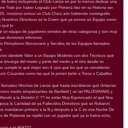
de todos incluyendo el Club Lanús en por lo menos dedicar una
obre Todo por haber Logrado por Primera Vez en su Historia ser
25, nosotros somos un Club Chico aún habiendo conseguido
 Nuestros Directivos se la Creen qué ya somos un Equipo como
s qué lo
e un equipo de jugadores venidos de otras categorías y son muy
as divisiones inferiores
n Periodismo Mercenario y Serviles de los Equipos llamados
s
rios dándole Valor a un Equipo Modesto con dos Técnicos qué
se encarga del medio y parte del medio y el otro desde su
o cumple lo qué mejor ven 4 ojos qué los qué se consideran
lucir Cocardas como las qué le ponen tanto a Toros o Caballos
 llamados Hinchas de Lanús qué hasta escribieron qué Gritarían
como medio simpatizantes de Banfield ( un tal PALOGRANA) y
Mandó a la División C ?? no estás Muy Equivocado el qué Nos
oca la Cantidad de ya Fallecidos Directivos qué se Robaron
 nos mandaron primero a la B y después a la C en esa Noche De
o de Platense se repitió con un jugador qué ya lo había echo,
uicio a la AFA???