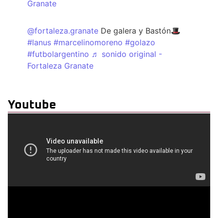
Granate
@fortaleza.granate
De galera y Bastón🎩
#lanus
#marcelinomoreno
#golazo
#futbolargentino
♬ sonido original -
Fortaleza Granate
Youtube