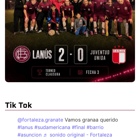
Tik Tok
@fortaleza.granate
Vamos granaa querido
#lanus
#sudamericana
#final
#barrio
#asuncion
♬ sonido original - Fortaleza