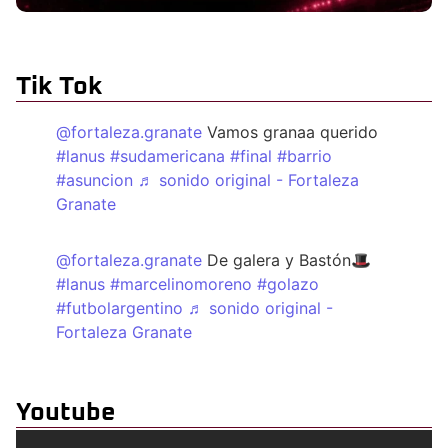
Tik Tok
@fortaleza.granate
Vamos granaa querido
#lanus
#sudamericana
#final
#barrio
#asuncion
♬ sonido original - Fortaleza
Granate
@fortaleza.granate
De galera y Bastón🎩
#lanus
#marcelinomoreno
#golazo
#futbolargentino
♬ sonido original -
Fortaleza Granate
Youtube