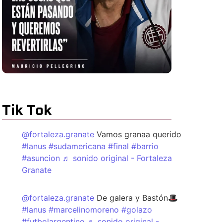
Tik Tok
@fortaleza.granate
Vamos granaa querido
#lanus
#sudamericana
#final
#barrio
#asuncion
♬ sonido original - Fortaleza
Granate
@fortaleza.granate
De galera y Bastón🎩
#lanus
#marcelinomoreno
#golazo
#futbolargentino
♬ sonido original -