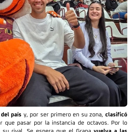
 del país
y, por ser primero en su zona,
clasificó
er que pasar por la instancia de octavos. Por lo
 su rival. Se espera que el Grana
vuelva a las