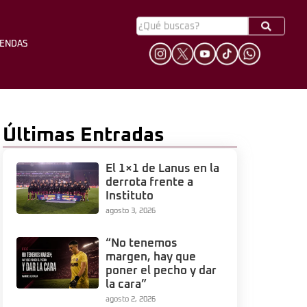
YENDAS
HINCHADA
LEYENDAS
Últimas Entradas
El 1×1 de Lanus en la
derrota frente a
Instituto
agosto 3, 2026
“No tenemos
margen, hay que
poner el pecho y dar
la cara”
agosto 2, 2026