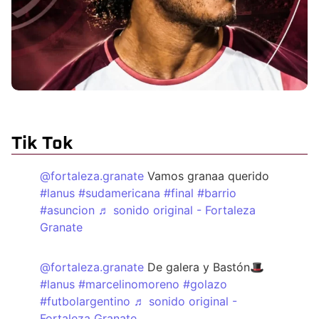
Tik Tok
@fortaleza.granate
Vamos granaa querido
#lanus
#sudamericana
#final
#barrio
#asuncion
♬ sonido original - Fortaleza
Granate
@fortaleza.granate
De galera y Bastón🎩
#lanus
#marcelinomoreno
#golazo
#futbolargentino
♬ sonido original -
Fortaleza Granate