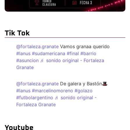
Tik Tok
@fortaleza.granate
Vamos granaa querido
#lanus
#sudamericana
#final
#barrio
#asuncion
♬ sonido original - Fortaleza
Granate
@fortaleza.granate
De galera y Bastón🎩
#lanus
#marcelinomoreno
#golazo
#futbolargentino
♬ sonido original -
Fortaleza Granate
Youtube