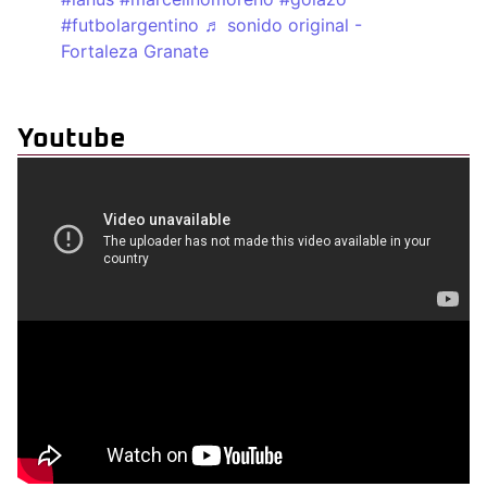
#futbolargentino
♬ sonido original -
Fortaleza Granate
Youtube