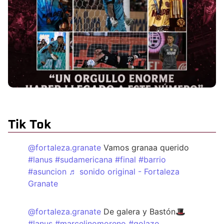
Tik Tok
@fortaleza.granate
Vamos granaa querido
#lanus
#sudamericana
#final
#barrio
#asuncion
♬ sonido original - Fortaleza
Granate
@fortaleza.granate
De galera y Bastón🎩
#lanus
#marcelinomoreno
#golazo