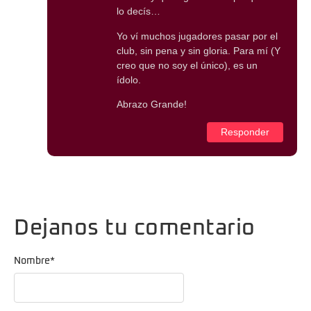
lo decís…
Yo ví muchos jugadores pasar por el
club, sin pena y sin gloria. Para mí (Y
creo que no soy el único), es un
ídolo.
Abrazo Grande!
Responder
Dejanos tu comentario
Nombre
*