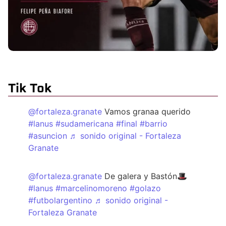
Tik Tok
@fortaleza.granate
Vamos granaa querido
#lanus
#sudamericana
#final
#barrio
#asuncion
♬ sonido original - Fortaleza
Granate
@fortaleza.granate
De galera y Bastón🎩
#lanus
#marcelinomoreno
#golazo
#futbolargentino
♬ sonido original -
Fortaleza Granate