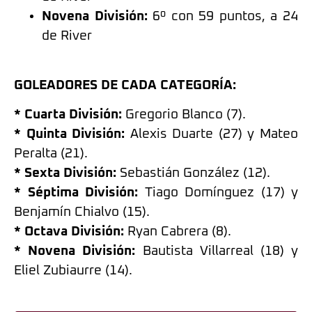
Novena División:
6º con 59 puntos, a 24
de River
GOLEADORES DE CADA CATEGORÍA:
* Cuarta División:
Gregorio Blanco (7).
* Quinta División:
Alexis Duarte (27) y Mateo
Peralta (21).
* Sexta División:
Sebastián González (12).
* Séptima División:
Tiago Domínguez (17) y
Benjamín Chialvo (15).
* Octava División:
Ryan Cabrera (8).
* Novena División:
Bautista Villarreal (18) y
Eliel Zubiaurre (14).