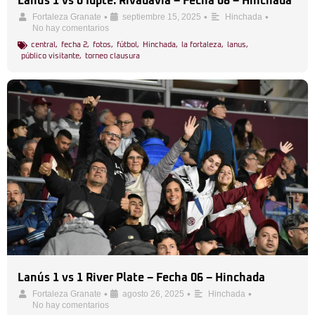
Lanús 1 vs 0 Idpte. Rivadavia – Fecha 08 – Hinchada
•
•
•
Fortaleza Granate
septiembre 15, 2025
Hinchada
No hay comentarios
central
,
fecha 2
,
fotos
,
fútbol
,
Hinchada
,
la fortaleza
,
lanus
,
público visitante
,
torneo clausura
Lanús 1 vs 1 River Plate – Fecha 06 – Hinchada
•
•
•
Fortaleza Granate
agosto 26, 2025
Hinchada
No hay comentarios