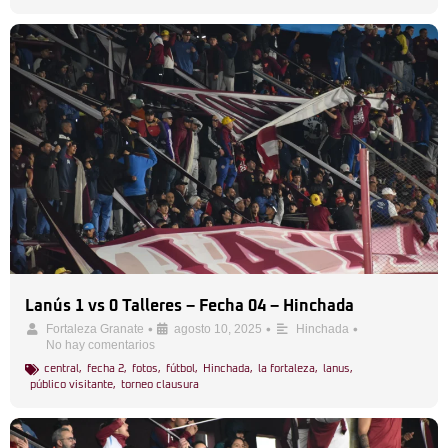
Lanús 1 vs 0 Talleres – Fecha 04 – Hinchada
•
•
•
Fortaleza Granate
agosto 10, 2025
Hinchada
No hay comentarios
central
,
fecha 2
,
fotos
,
fútbol
,
Hinchada
,
la fortaleza
,
lanus
,
público visitante
,
torneo clausura