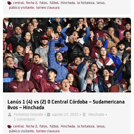
central
,
fecha 2
,
fotos
,
fútbol
,
Hinchada
,
la fortaleza
,
lanus
,
público visitante
,
torneo clausura
Lanús 1 (4) vs (2) 0 Central Córdoba – Sudamericana
8vos – Hinchada
•
•
•
Fortaleza Granate
agosto 22, 2025
Hinchada
1 comentario
central
,
fecha 2
,
fotos
,
fútbol
,
Hinchada
,
la fortaleza
,
lanus
,
público visitante
,
torneo clausura