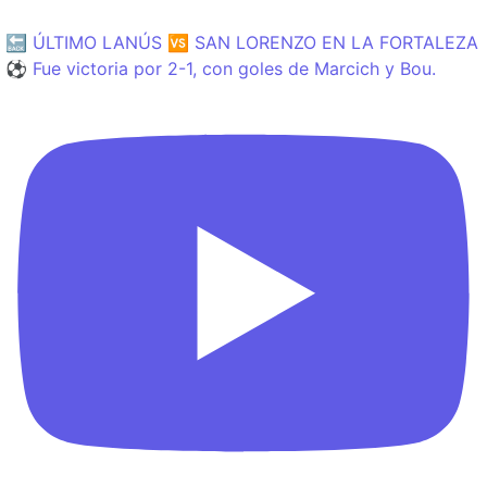
🔙 ÚLTIMO LANÚS 🆚 SAN LORENZO EN LA FORTALEZA
⚽️ Fue victoria por 2-1, con goles de Marcich y Bou.