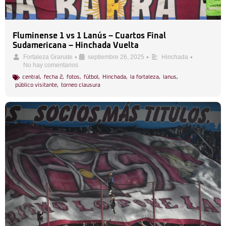
Fluminense 1 vs 1 Lanús – Cuartos Final
Sudamericana – Hinchada Vuelta
•
•
•
Fortaleza Granate
septiembre 26, 2025
Hinchada
No hay comentarios
central
,
fecha 2
,
fotos
,
fútbol
,
Hinchada
,
la fortaleza
,
lanus
,
público visitante
,
torneo clausura