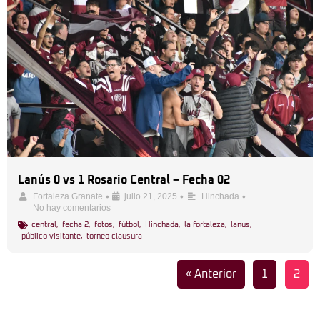
Lanús 0 vs 1 Rosario Central – Fecha 02
•
•
•
Fortaleza Granate
julio 21, 2025
Hinchada
No hay comentarios
central
,
fecha 2
,
fotos
,
fútbol
,
Hinchada
,
la fortaleza
,
lanus
,
público visitante
,
torneo clausura
« Anterior
1
2