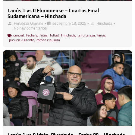
Lanús 1 vs 0 Fluminense – Cuartos Final
Sudamericana – Hinchada
•
•
•
Fortaleza Granate
septiembre 18, 2025
Hinchada
No hay comentarios
central
,
fecha 2
,
fotos
,
fútbol
,
Hinchada
,
la fortaleza
,
lanus
,
público visitante
,
torneo clausura