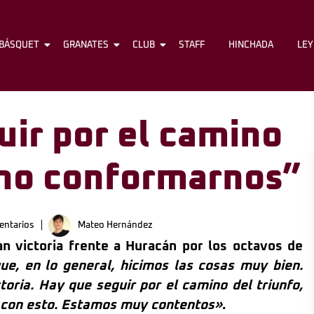
BÁSQUET
FÚTBOL
GRANATES
BÁSQUET
CLUB
GRANATES
STAFF
CLUB
HINCHADA
STAFF
LE
uir por el camino
y no conformarnos”
entarios
Mateo Hernández
an victoria frente a Huracán por los octavos de
ue, en lo general, hicimos las cosas muy bien.
oria. Hay que seguir por el camino del triunfo,
 con esto. Estamos muy contentos»
.