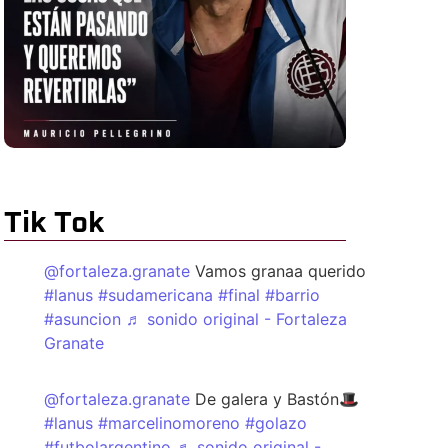
Tik Tok
@fortaleza.granate
Vamos granaa querido
#lanus
#sudamericana
#final
#barrio
#asuncion
♬ sonido original - Fortaleza
Granate
@fortaleza.granate
De galera y Bastón🎩
#lanus
#marcelinomoreno
#golazo
#futbolargentino
♬ sonido original -