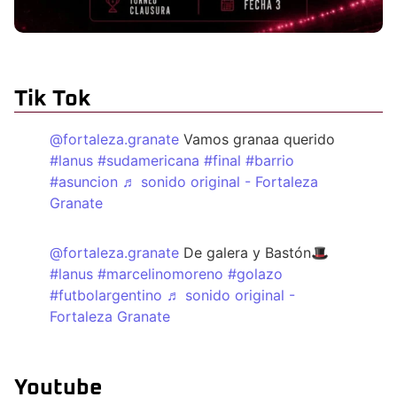
Tik Tok
@fortaleza.granate
Vamos granaa querido
#lanus
#sudamericana
#final
#barrio
#asuncion
♬ sonido original - Fortaleza
Granate
@fortaleza.granate
De galera y Bastón🎩
#lanus
#marcelinomoreno
#golazo
#futbolargentino
♬ sonido original -
Fortaleza Granate
Youtube