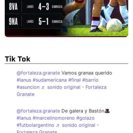
Tik Tok
@fortaleza.granate
Vamos granaa querido
#lanus
#sudamericana
#final
#barrio
#asuncion
♬ sonido original - Fortaleza
Granate
@fortaleza.granate
De galera y Bastón🎩
#lanus
#marcelinomoreno
#golazo
#futbolargentino
♬ sonido original -
Fortaleza Granate