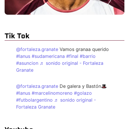
Tik Tok
@fortaleza.granate
Vamos granaa querido
#lanus
#sudamericana
#final
#barrio
#asuncion
♬ sonido original - Fortaleza
Granate
@fortaleza.granate
De galera y Bastón🎩
#lanus
#marcelinomoreno
#golazo
#futbolargentino
♬ sonido original -
Fortaleza Granate