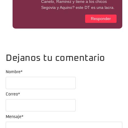
Canelo, Ramirez y tiene a los chicos
Segovia y Aquino? este DT es una lacra.
Responder
Dejanos tu comentario
Nombre
*
Correo
*
Mensaje
*