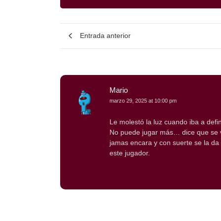
Entrada anterior
Mario
marzo 29, 2025 at 10:00 pm
Le molestó la luz cuando iba a def
No puede jugar más… dice que se va
jamas encara y con suerte se la da
este jugador.