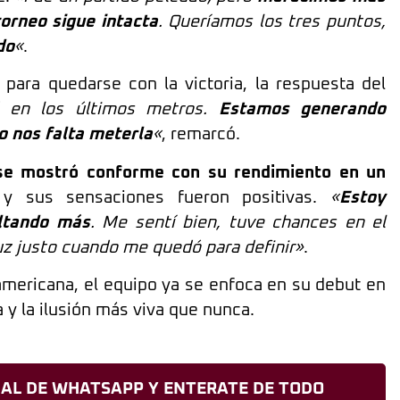
torneo sigue intacta
. Queríamos los tres puntos,
do
«
.
 para quedarse con la victoria, la respuesta del
d en los últimos metros.
Estamos generando
o nos falta meterla
«
, remarcó.
se mostró conforme con su rendimiento en un
, y sus sensaciones fueron positivas.
«
Estoy
ltando más
. Me sentí bien, tuve chances en el
uz justo cuando me quedó para definir»
.
americana, el equipo ya se enfoca en su debut en
a y la ilusión más viva que nunca.
AL DE WHATSAPP Y ENTERATE DE TODO