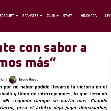
BÁSQUET
FÚTBOL
GRANATES
BÁSQUET
CLUB
GRANATES
STAFF
CLUB
HINCHADA
STAFF
LE
te con sabor a
imos más”
rio
Bruno Russo
 por no haber podido llevarse la victoria en el
rabado y lleno de interrupciones, lo que terminó
.
«El segundo tiempo se partió más. Cuando
ntieron, pero el árbitro dejó jugar demasiado»
,