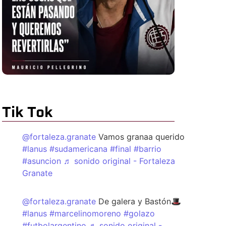
Tik Tok
@fortaleza.granate
Vamos granaa querido
#lanus
#sudamericana
#final
#barrio
#asuncion
♬ sonido original - Fortaleza
Granate
@fortaleza.granate
De galera y Bastón🎩
#lanus
#marcelinomoreno
#golazo
#futbolargentino
♬ sonido original -