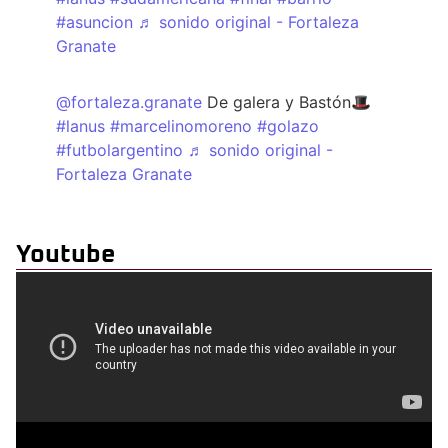
#asuncion
♬ sonido original - Fortaleza
Granate
@fortaleza.granate
De galera y Bastón🎩
#lanus
#marcelinomoreno
#golazo
#futbolargentino
♬ sonido original -
Fortaleza Granate
Youtube