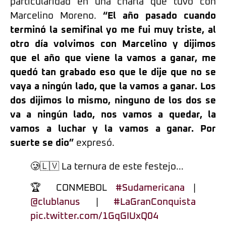
particularidad en una charla que tuvo con
Marcelino Moreno.
“El año pasado cuando
terminó la semifinal yo me fui muy triste, al
otro día volvimos con Marcelino y dijimos
que el año que viene la vamos a ganar, me
quedó tan grabado eso que le dije que no se
vaya a ningún lado, que la vamos a ganar. Los
dos dijimos lo mismo, ninguno de los dos se
va a ningún lado, nos vamos a quedar, la
vamos a luchar y la vamos a ganar. Por
suerte se dio”
expresó.
🥲🇱🇻 La ternura de este festejo…
🏆 CONMEBOL
#Sudamericana
|
@clublanus
|
#LaGranConquista
pic.twitter.com/1GqGIUxQ04