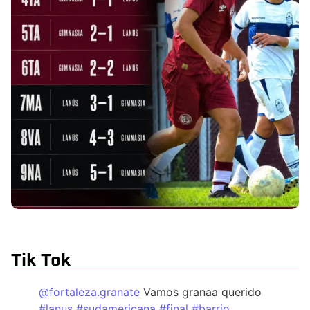
Tik Tok
@fortaleza.granate
Vamos granaa querido
#lanus
#sudamericana
#final
#barrio