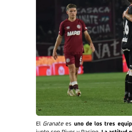
El
Granate
es
uno de los
tres equi