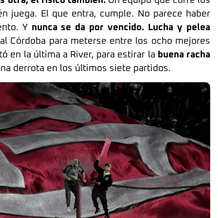
s otra, el físico también.
Un equipo que corre los
n juega. El que entra, cumple. No parece haber
ento. Y
nunca se da por vencido. Lucha y pelea
ral Córdoba para meterse entre los ocho mejores
 en la última a River, para estirar la
buena racha
na derrota en los últimos siete partidos.