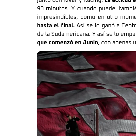
junto con River y Racing.
La actitud e
90 minutos. Y cuando puede, tambié
impresindibles, como en otro mom
hasta el final.
Así se lo ganó a Cent
de la Sudamericana. Y así se lo empató
que comenzó en Junín
, con apenas u