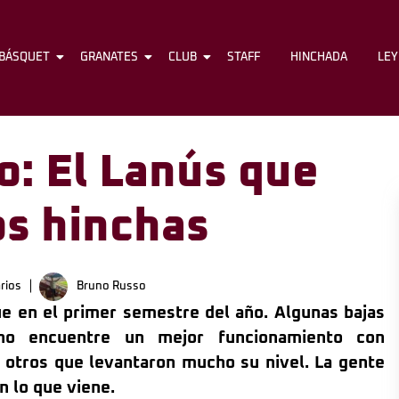
BÁSQUET
FÚTBOL
GRANATES
BÁSQUET
CLUB
GRANATES
STAFF
CLUB
HINCHADA
STAFF
LE
o: El Lanús que
los hinchas
rios
Bruno Russo
ue en el primer semestre del año. Algunas bajas
rino encuentre un mejor funcionamiento con
y otros que levantaron mucho su nivel. La gente
n lo que viene.