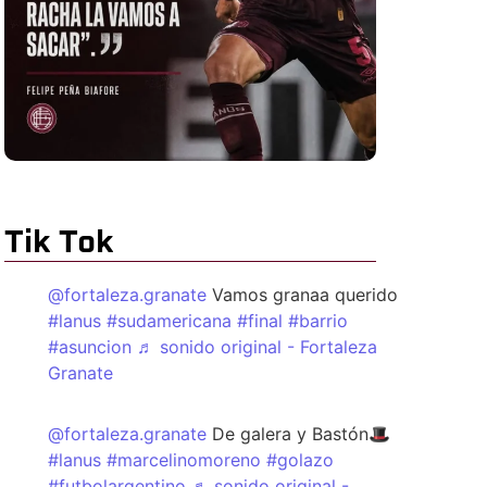
Tik Tok
@fortaleza.granate
Vamos granaa querido
#lanus
#sudamericana
#final
#barrio
#asuncion
♬ sonido original - Fortaleza
Granate
@fortaleza.granate
De galera y Bastón🎩
#lanus
#marcelinomoreno
#golazo
#futbolargentino
♬ sonido original -