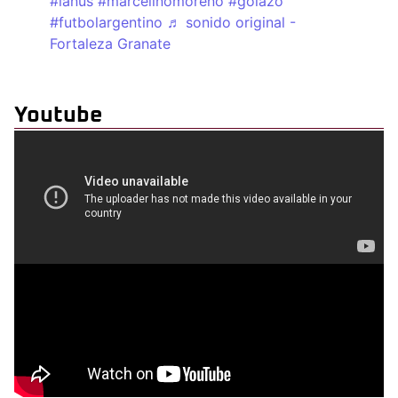
#lanus
#marcelinomoreno
#golazo
#futbolargentino
♬ sonido original -
Fortaleza Granate
Youtube