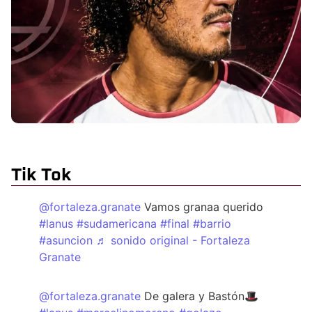
Tik Tok
@fortaleza.granate
Vamos granaa querido
#lanus
#sudamericana
#final
#barrio
#asuncion
♬ sonido original - Fortaleza
Granate
@fortaleza.granate
De galera y Bastón🎩