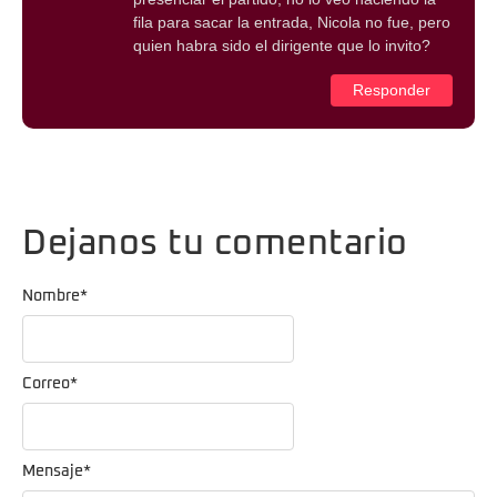
fila para sacar la entrada, Nicola no fue, pero
quien habra sido el dirigente que lo invito?
Responder
Dejanos tu comentario
Nombre
*
Correo
*
Mensaje
*