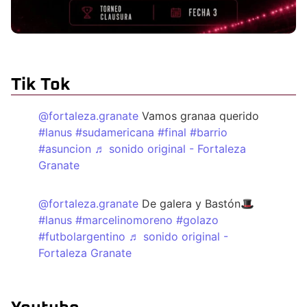
Tik Tok
@fortaleza.granate
Vamos granaa querido
#lanus
#sudamericana
#final
#barrio
#asuncion
♬ sonido original - Fortaleza
Granate
@fortaleza.granate
De galera y Bastón🎩
#lanus
#marcelinomoreno
#golazo
#futbolargentino
♬ sonido original -
Fortaleza Granate