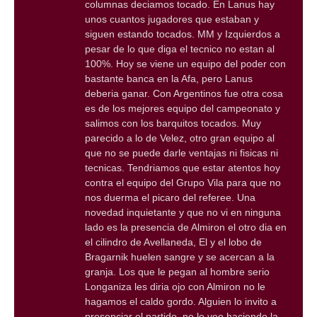
columnas deciamos tocado. En Lanus hay
unos cuantos jugadores que estaban y
siguen estando tocados. MM y Izquierdos a
pesar de lo que diga el tecnico no estan al
100%. Hoy se viene un equipo del poder con
bastante banca en la Afa, pero Lanus
deberia ganar. Con Argentinos fue otra cosa
es de los mejores equipo del campeonato y
salimos con los barquitos tocados. Muy
parecido a lo de Velez, otro gran equipo al
que no se puede darle ventajas ni fisicas ni
tecnicas. Tendriamos que estar atentos hoy
contra el equipo del Grupo Vila para que no
nos duerma el picaro del referee. Una
novedad inquietante y que no vi en ninguna
lado es la presencia de Almiron el otro dia en
el cilindro de Avellaneda, El y el lobo de
Bragarnik huelen sangre y se acercan a la
granja. Los que le pegan al hombre serio
Longaniza les diria ojo con Almiron no le
hagamos el caldo gordo. Alguien lo invito a
presenciar el partido, no lo veo haciendo la