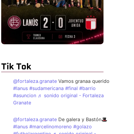
Tik Tok
@fortaleza.granate
Vamos granaa querido
#lanus
#sudamericana
#final
#barrio
#asuncion
♬ sonido original - Fortaleza
Granate
@fortaleza.granate
De galera y Bastón🎩
#lanus
#marcelinomoreno
#golazo
#futbolargentino
♬ sonido original -