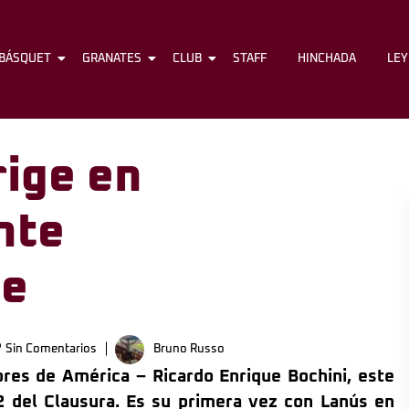
BÁSQUET
FÚTBOL
GRANATES
BÁSQUET
CLUB
GRANATES
STAFF
CLUB
HINCHADA
STAFF
LE
rige en
nte
te
Sin Comentarios
Bruno Russo
dores de América – Ricardo Enrique Bochini, este
2 del Clausura. Es su primera vez con Lanús en