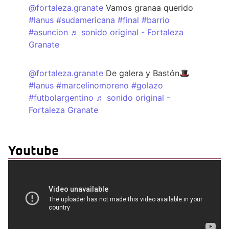
@fortaleza.granate
Vamos granaa querido
#lanus
#sudamericana
#final
#barrio
#asuncion
♬ sonido original - Fortaleza
Granate
@fortaleza.granate
De galera y Bastón🎩
#lanus
#marcelinomoreno
#golazo
#futbolargentino
♬ sonido original -
Fortaleza Granate
Youtube