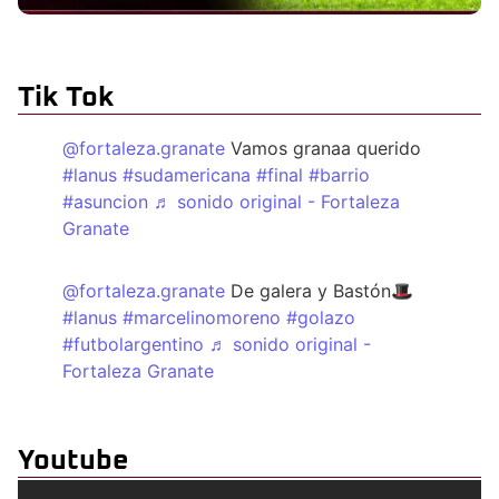
Tik Tok
@fortaleza.granate
Vamos granaa querido
#lanus
#sudamericana
#final
#barrio
#asuncion
♬ sonido original - Fortaleza
Granate
@fortaleza.granate
De galera y Bastón🎩
#lanus
#marcelinomoreno
#golazo
#futbolargentino
♬ sonido original -
Fortaleza Granate
Youtube