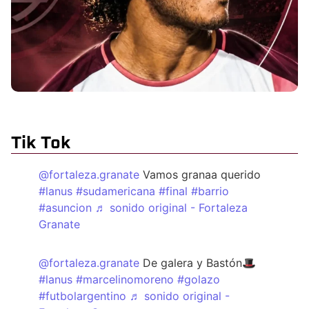
Tik Tok
@fortaleza.granate
Vamos granaa querido
#lanus
#sudamericana
#final
#barrio
#asuncion
♬ sonido original - Fortaleza
Granate
@fortaleza.granate
De galera y Bastón🎩
#lanus
#marcelinomoreno
#golazo
#futbolargentino
♬ sonido original -